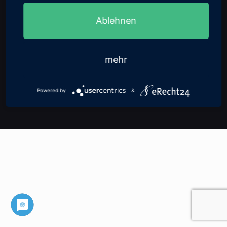
Ablehnen
Barrierefreiheit
|
Datenschutz
|
Impressum
|
Datenschutz
|
Allgemeine Geschäftsbedingungen
|
Widerrufsbelehrung
mehr
© 2021 Riesenrad Gormanns - Alle Rechte vorbehalten.
Website by
inventmedia
Powered by
&
.