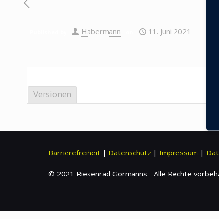
Habermann
11. Juni 2021
Published by
on
Versionen
Barrierefreiheit
|
Datenschutz
|
Impressum
|
Dat
© 2021 Riesenrad Gormanns - Alle Rechte vorbeh
.